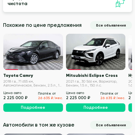
чистота
Похожие по цене предложения
Все объявления
VIN проверен
VIN проверен
Toyota Camry
Mitsubishi Eclipse Cross
Hy
2018 г.в., 71 655 км,
2021 г.в., 30 566 км, Вариатор,
2021
Автоматическая, Бензин, 2.5 л., 181
Бензин, 1.5 л., 150 л.с.
1.6 
л.с.
Цена авто
Цена авто
Цен
Платёж от
Платёж от
2 225 000 ₽
2 225 000 ₽
2 
26 635 ₽/мес.
26 635 ₽/мес.
Подробнее
Подробнее
Автомобили в том же кузове
Все объявления