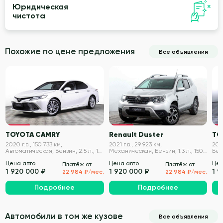
Юридическая
чистота
Похожие по цене предложения
Все объявления
VIN проверен
VIN проверен
TOYOTA CAMRY
Renault Duster
TO
2020 г.в., 150 733 км,
2021 г.в., 29 923 км,
202
Автоматическая, Бензин, 2.5 л., 181
Механическая, Бензин, 1.3 л., 150
Бенз
л.с.
л.с.
Цена авто
Цена авто
Цен
Платёж от
Платёж от
1 920 000 ₽
1 920 000 ₽
1 
22 984 ₽/мес.
22 984 ₽/мес.
Подробнее
Подробнее
Автомобили в том же кузове
Все объявления