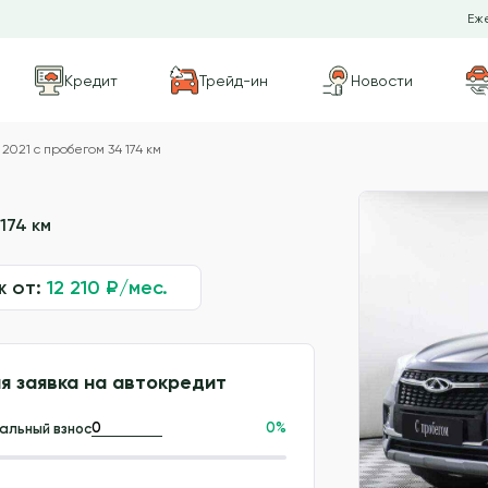
Еже
Кредит
Трейд-ин
Новости
2021 с пробегом 34 174 км
174 км
ж от:
12 210
₽/мес.
я заявка на автокредит
0
%
альный взнос