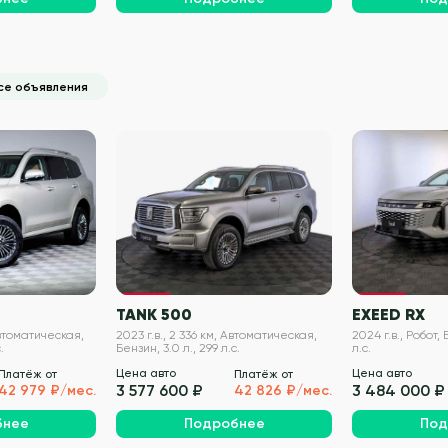
се объявления
VIN проверен
VIN проверен
TANK 500
EXEED RX
Автоматическая,
2023 г.в., 2 336 км, Автоматическая,
2024 г.в., Робот, 
.
Бензин, 3.0 л., 299 л.с.
л.с.
Цена авто
Цена авто
Платёж от
Платёж от
3 577 600 ₽
3 484 000 ₽
42 979 ₽/мес.
42 826 ₽/мес.
бнее
Подробнее
Под