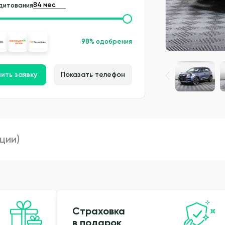
дитования
98% одобрения
ить заявку
Показать телефон
пции)
Страховка
в подарок