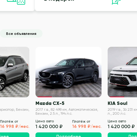
Все объявления
VIN проверен
VIN проверен
Mazda CX-5
KIA Soul
 Вариатор, Бензин,
2017 г.в., 82 498 км, Автоматическая,
2019 г.в., 36 231 к
Бензин, 2.5 л., 194 л.с.
л., 200 л.с.
Цена авто
Цена авто
Платёж от
Платёж от
1 420 000 ₽
1 420 000 ₽
16 998 ₽/мес.
16 998 ₽/мес.
бнее
Подробнее
Под