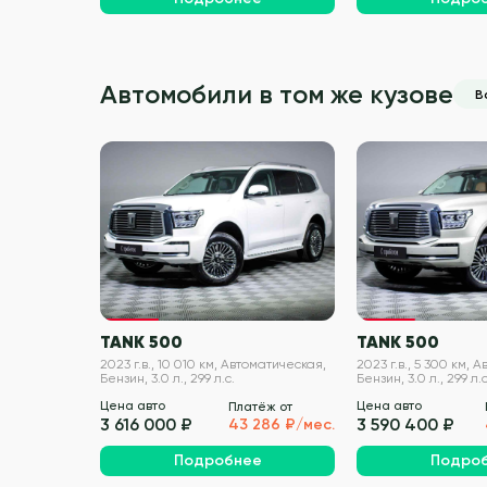
Автомобили в том же кузове
В
VIN проверен
TANK 500
TANK 500
2023 г.в., 10 010 км, Автоматическая,
2023 г.в., 5 300 км, 
Бензин, 3.0 л., 299 л.с.
Бензин, 3.0 л., 299 л.с
Цена авто
Цена авто
Платёж от
3 616 000 ₽
3 590 400 ₽
43 286 ₽/мес.
Подробнее
Подро