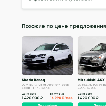
Похожие по цене предложения
VIN проверен
Skoda Karoq
Mitsubishi ASX
2019 г.в., 43 728 км, Автоматическая,
2018 г.в., 89 805 км,
Бензин, 1.4 л., 150 л.с.
2.0 л., 150 л.с.
Цена авто
Цена авто
Платёж от
1 420 000 ₽
1 420 000 ₽
16 998 ₽/мес.
Подробнее
Подро