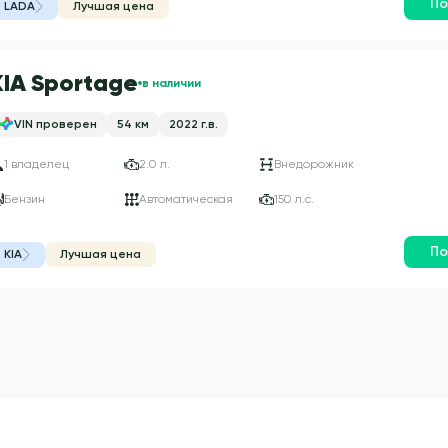
По
LADA
Лучшая цена
KIA Sportage
в наличии
VIN проверен
54 км
2022 г.в.
1 владелец
2.0 л.
Внедорожник
Бензин
Автоматическая
150 л.с.
По
KIA
Лучшая цена