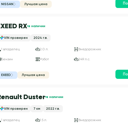
По
NISSAN
Лучшая цена
EXEED RX
в наличии
VIN проверен
2024 г.в.
1 владелец
2.0 л.
Внедорожник
Бензин
Робот
249 л.с.
По
EXEED
Лучшая цена
Renault Duster
в наличии
VIN проверен
7 км
2022 г.в.
1 владелец
1.5 л.
Внедорожник