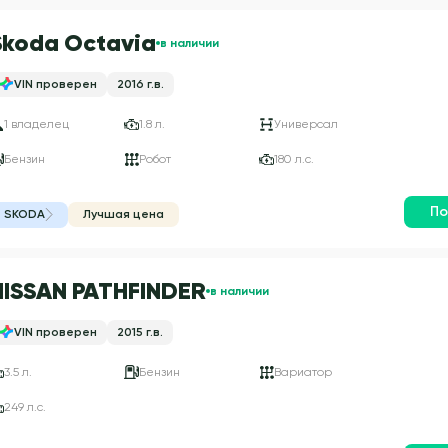
Skoda Octavia
в наличии
VIN проверен
2016 г.в.
1 владелец
1.8 л.
Универсал
Бензин
Робот
180 л.с.
По
SKODA
Лучшая цена
NISSAN PATHFINDER
в наличии
VIN проверен
2015 г.в.
3.5 л.
Бензин
Вариатор
249 л.с.