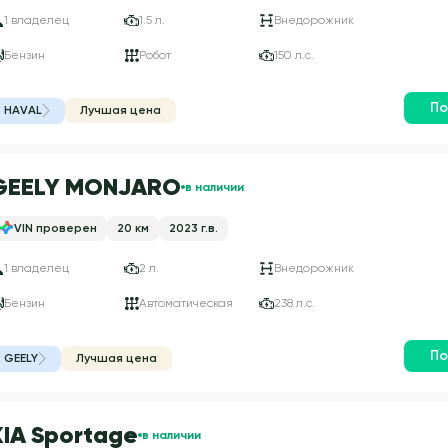
1 владелец
1.5 л.
Внедорожник
Бензин
Робот
150 л.с.
По
HAVAL
Лучшая цена
GEELY MONJARO
в наличии
VIN проверен
20 км
2023 г.в.
1 владелец
2 л.
Внедорожник
Бензин
Автоматическая
238 л.с.
По
GEELY
Лучшая цена
KIA Sportage
в наличии