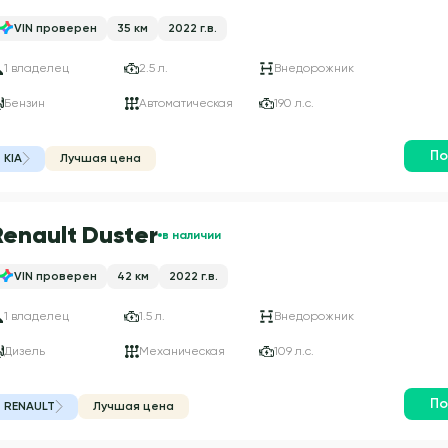
VIN проверен
35 км
2022 г.в.
1 владелец
2.5 л.
Внедорожник
Бензин
Автоматическая
190 л.с.
По
KIA
Лучшая цена
Renault Duster
в наличии
VIN проверен
42 км
2022 г.в.
1 владелец
1.5 л.
Внедорожник
Дизель
Механическая
109 л.с.
По
RENAULT
Лучшая цена