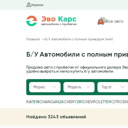
Херсон
Все авто
Главная
Б/У Автомобили с полным приводом (4х4)
Б/У Автомобили с полным прив
Продажа авто с пробегом от официального дилера Эв
удобно выбрать и легко купить б/у автомобили.
Марка
Модель
Год от
KIA
1518
CHANGAN
26
CHERY
281
CHEVROLET
159
CITROEN
Найдено 3243 объявлений