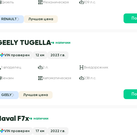
Дизель
Механическая
109 л.с.
По
RENAULT
Лучшая цена
GEELY TUGELLA
в наличии
VIN проверен
12 км
2023 г.в.
1 владелец
2 л.
Внедорожник
Бензин
Автоматическая
238 л.с.
По
GEELY
Лучшая цена
Haval F7x
в наличии
VIN проверен
17 км
2022 г.в.