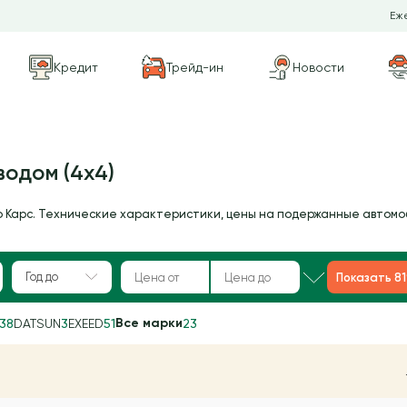
Еже
Кредит
Трейд-ин
Новости
одом (4х4)
о Карс. Технические характеристики, цены на подержанные автомо
Год до
Показать 8
Все марки
38
DATSUN
3
EXEED
51
23