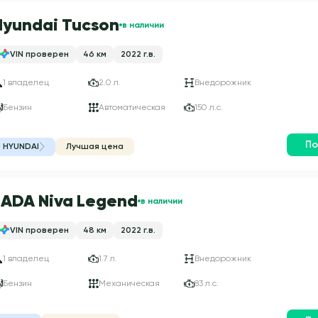
Hyundai Tucson
в наличии
VIN проверен
46 км
2022 г.в.
1 владелец
2.0 л.
Внедорожник
Бензин
Автоматическая
150 л.с.
По
HYUNDAI
Лучшая цена
LADA Niva Legend
в наличии
VIN проверен
48 км
2022 г.в.
1 владелец
1.7 л.
Внедорожник
Бензин
Механическая
83 л.с.