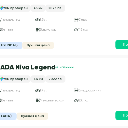
VIN проверен
45 км
2023 г.в.
1 владелец
1.5 л.
Седан
Бензин
Вариатор
115 л.с.
По
HYUNDAI
Лучшая цена
LADA Niva Legend
в наличии
VIN проверен
48 км
2022 г.в.
1 владелец
1.7 л.
Внедорожник
Бензин
Механическая
83 л.с.
По
LADA
Лучшая цена