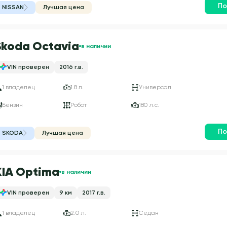
По
NISSAN
Лучшая цена
Skoda Octavia
в наличии
VIN проверен
2016 г.в.
1 владелец
1.8 л.
Универсал
Бензин
Робот
180 л.с.
По
SKODA
Лучшая цена
KIA Optima
в наличии
VIN проверен
9 км
2017 г.в.
1 владелец
2.0 л.
Седан