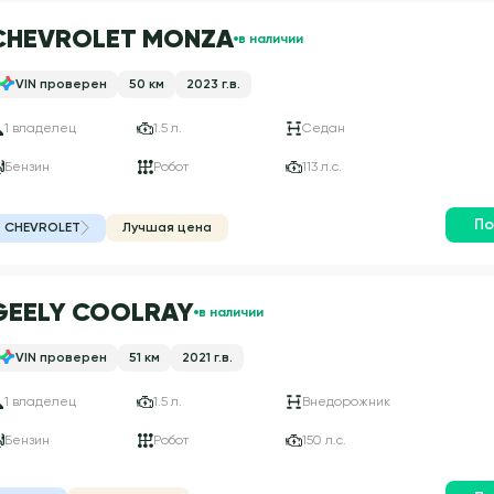
CHEVROLET MONZA
в наличии
VIN проверен
50 км
2023 г.в.
1 владелец
1.5 л.
Седан
Бензин
Робот
113 л.с.
По
CHEVROLET
Лучшая цена
GEELY COOLRAY
в наличии
VIN проверен
51 км
2021 г.в.
1 владелец
1.5 л.
Внедорожник
Бензин
Робот
150 л.с.