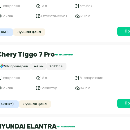
1 владелец
1.6 л.
Хэтчбек
Бензин
Автоматическая
128 л.с.
По
KIA
Лучшая цена
Chery Tiggo 7 Pro
в наличии
VIN проверен
44 км
2022 г.в.
1 владелец
1.5 л.
Внедорожник
Бензин
Вариатор
147 л.с.
По
CHERY
Лучшая цена
HYUNDAI ELANTRA
в наличии