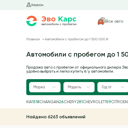
Херсон
Все авто
Главная
Автомобили с пробегом до 1 500 000 ₽
Автомобили с пробегом до 1 5
Продажа авто с пробегом от официального дилера Эв
удобно выбрать и легко купить б/у автомобили.
Марка
Модель
Год от
KIA
1518
CHANGAN
26
CHERY
281
CHEVROLET
159
CITROEN
Найдено 6263 объявлений