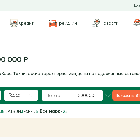
Еже
Кредит
Трейд-ин
Новости
00 000 ₽
о Карс. Технические характеристики, цены на подержанные автомо
Год до
Показать 8
Все марки
38
DATSUN
3
EXEED
51
23