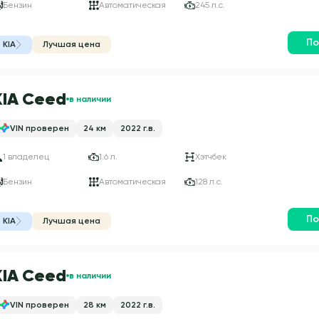
Бензин
Автоматическая
245 л.с.
По
KIA
Лучшая цена
KIA Ceed
в наличии
VIN проверен
24 км
2022 г.в.
1 владелец
1.6 л.
Хэтчбек
Бензин
Автоматическая
128 л.с.
По
KIA
Лучшая цена
KIA Ceed
в наличии
VIN проверен
28 км
2022 г.в.