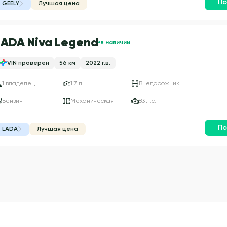
По
GEELY
Лучшая цена
LADA Niva Legend
в наличии
VIN проверен
56 км
2022 г.в.
1 владелец
1.7 л.
Внедорожник
Бензин
Механическая
83 л.с.
По
LADA
Лучшая цена