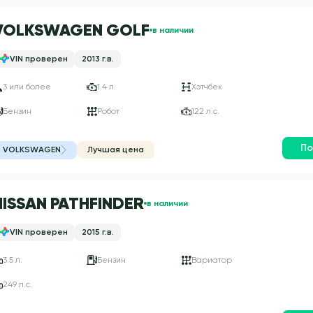
VOLKSWAGEN GOLF
в наличии
VIN проверен
2013 г.в.
3 или более
1.4 л.
Хэтчбек
Бензин
Робот
122 л.с.
По
VOLKSWAGEN
Лучшая цена
NISSAN PATHFINDER
в наличии
VIN проверен
2015 г.в.
3.5 л.
Бензин
Вариатор
249 л.с.