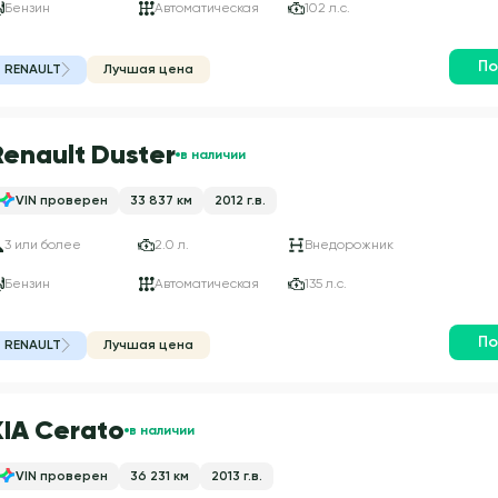
Бензин
Автоматическая
102 л.с.
По
RENAULT
Лучшая цена
Renault Duster
в наличии
VIN проверен
33 837 км
2012 г.в.
3 или более
2.0 л.
Внедорожник
Бензин
Автоматическая
135 л.с.
По
RENAULT
Лучшая цена
KIA Cerato
в наличии
VIN проверен
36 231 км
2013 г.в.