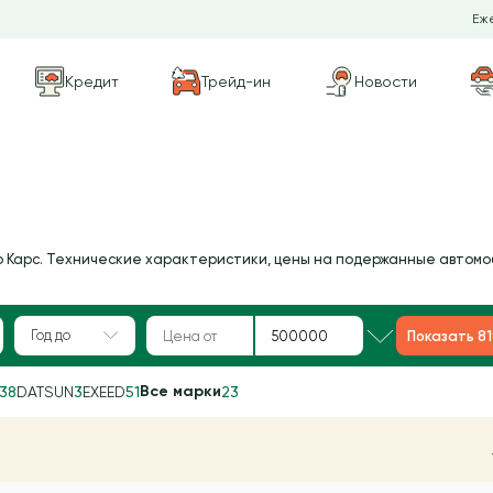
Еже
Кредит
Трейд-ин
Новости
о Карс. Технические характеристики, цены на подержанные автомо
Год до
Показать 8
Все марки
38
DATSUN
3
EXEED
51
23