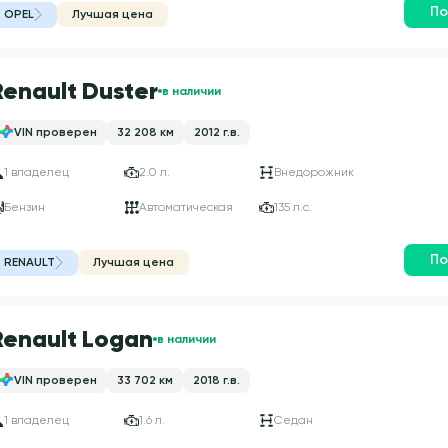
По
OPEL
Лучшая цена
Renault Duster
в наличии
VIN проверен
32 208 км
2012 г.в.
1 владелец
2.0 л.
Внедорожник
Бензин
Автоматическая
135 л.с.
По
RENAULT
Лучшая цена
Renault Logan
в наличии
VIN проверен
33 702 км
2018 г.в.
1 владелец
1.6 л.
Седан