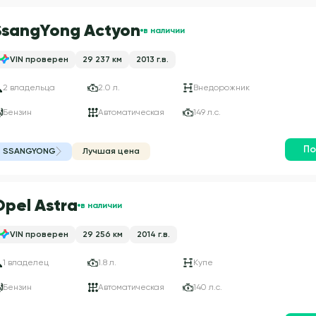
SsangYong Actyon
в наличии
VIN проверен
29 237 км
2013 г.в.
2 владельца
2.0 л.
Внедорожник
Бензин
Автоматическая
149 л.с.
По
SSANGYONG
Лучшая цена
Opel Astra
в наличии
VIN проверен
29 256 км
2014 г.в.
1 владелец
1.8 л.
Купе
Бензин
Автоматическая
140 л.с.