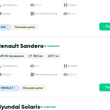
1 владелец
2.0 л.
Седан
Бензин
Автоматическая
150 л.с.
По
KIA
Лучшая цена
Renault Sandero
в наличии
VIN проверен
37 380 км
2017 г.в.
1 владелец
1.6 л.
Хэтчбек
Бензин
Автоматическая
102 л.с.
По
RENAULT
Лучшая цена
Hyundai Solaris
в наличии