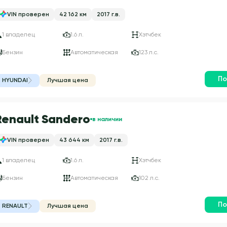
VIN проверен
42 162 км
2017 г.в.
1 владелец
1.6 л.
Хэтчбек
Бензин
Автоматическая
123 л.с.
По
HYUNDAI
Лучшая цена
Renault Sandero
в наличии
VIN проверен
43 644 км
2017 г.в.
1 владелец
1.6 л.
Хэтчбек
Бензин
Автоматическая
102 л.с.
По
RENAULT
Лучшая цена