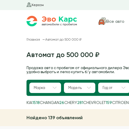
Херсон
Все авто
Главная
Автомат до 500 000 ₽
Автомат до 500 000 ₽
Продажа авто с пробегом от официального дилера Эв
удобно выбрать и легко купить б/у автомобили.
Марка
Модель
Год от
KIA
1518
CHANGAN
26
CHERY
281
CHEVROLET
159
CITROEN
Найдено 139 объявлений