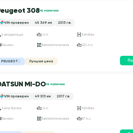
Peugeot 308
в наличии
VIN проверен
45 369 км
2013 г.в.
2 владельца
1.6 л.
Хэтчбек
Бензин
Автоматическая
120 л.с.
По
PEUGEOT
Лучшая цена
DATSUN MI-DO
в наличии
VIN проверен
49 513 км
2017 г.в.
3 или более
1.6 л.
Хэтчбек
Бензин
Автоматическая
87 л.с.