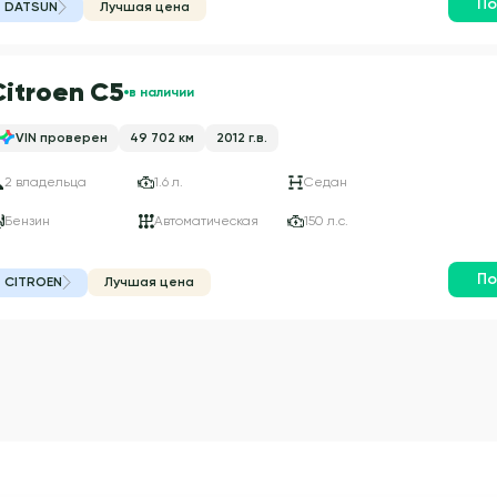
По
DATSUN
Лучшая цена
Citroen C5
в наличии
VIN проверен
49 702 км
2012 г.в.
2 владельца
1.6 л.
Седан
Бензин
Автоматическая
150 л.с.
По
CITROEN
Лучшая цена