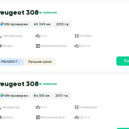
Peugeot 308
в наличии
VIN проверен
45 369 км
2013 г.в.
2 владельца
1.6 л.
Хэтчбек
Бензин
Автоматическая
120 л.с.
По
PEUGEOT
Лучшая цена
Peugeot 308
в наличии
VIN проверен
84 510 км
2017 г.в.
1 владелец
1.6 л.
Универсал
Дизель
Механическая
120 л.с.