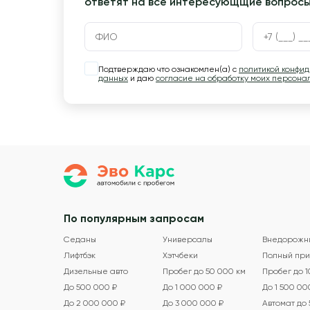
ответят на все интересующщие вопрос
Подтверждаю что ознакомлен(а) с
политикой конфи
данных
и даю
согласие на обработку моих персона
По популярным запросам
Седаны
Универсалы
Внедорожн
Лифтбэк
Хэтчбеки
Полный при
Дизельные авто
Пробег до 50 000 км
Пробег до 
До 500 000 ₽
До 1 000 000 ₽
До 1 500 00
До 2 000 000 ₽
До 3 000 000 ₽
Автомат до