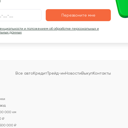
ы
Перезвоните мне
денциальности и положением об обработке персональных и
льных данных
Все авто
Кредит
Трейд-ин
Новости
Выкуп
Контакты
ики
вод
100 000 км
0 ₽
 500 000 ₽