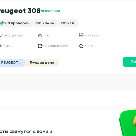
Peugeot 308
в наличии
VIN проверен
168 704 км
2018 г.в.
2 владельца
1.5 л.
Универсал
Бензин
Механическая
131 л.с.
По
PEUGEOT
Лучшая цена
ты свяжутся с вами и