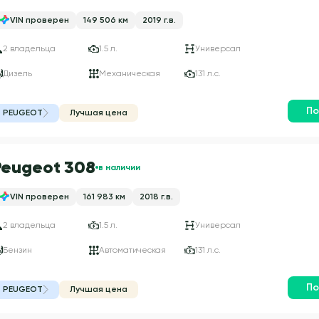
VIN проверен
149 506 км
2019 г.в.
2 владельца
1.5 л.
Универсал
Дизель
Механическая
131 л.с.
По
PEUGEOT
Лучшая цена
Peugeot 308
в наличии
VIN проверен
161 983 км
2018 г.в.
2 владельца
1.5 л.
Универсал
Бензин
Автоматическая
131 л.с.
По
PEUGEOT
Лучшая цена