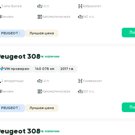
3 или более
1.6 л.
Кабриолет
Бензин
Автоматическая
140 л.с.
По
PEUGEOT
Лучшая цена
Peugeot 308
в наличии
VIN проверен
140 078 км
2017 г.в.
2 владельца
1.6 л.
Универсал
Бензин
Автоматическая
120 л.с.
По
PEUGEOT
Лучшая цена
Peugeot 308
в наличии