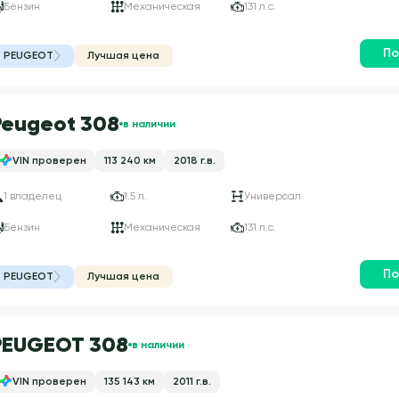
Бензин
Механическая
131 л.с.
По
PEUGEOT
Лучшая цена
Peugeot 308
в наличии
VIN проверен
113 240 км
2018 г.в.
1 владелец
1.5 л.
Универсал
Бензин
Механическая
131 л.с.
По
PEUGEOT
Лучшая цена
PEUGEOT 308
в наличии
VIN проверен
135 143 км
2011 г.в.