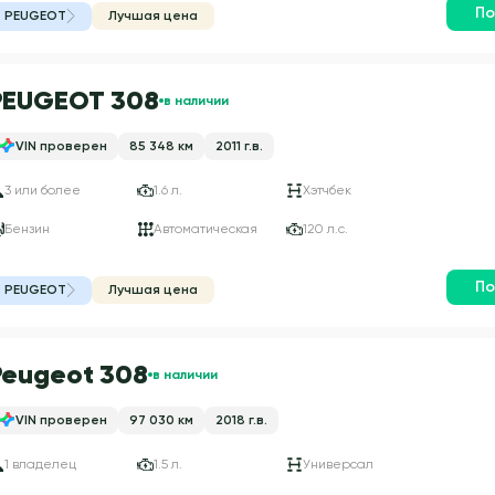
По
PEUGEOT
Лучшая цена
PEUGEOT 308
в наличии
VIN проверен
85 348 км
2011 г.в.
3 или более
1.6 л.
Хэтчбек
Бензин
Автоматическая
120 л.с.
По
PEUGEOT
Лучшая цена
Peugeot 308
в наличии
VIN проверен
97 030 км
2018 г.в.
1 владелец
1.5 л.
Универсал