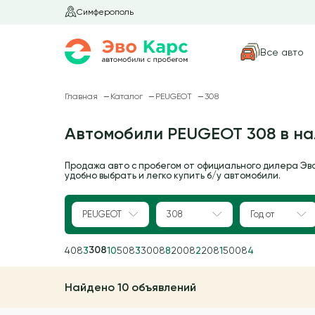
Симферополь
Все авто
Главная
Каталог
PEUGEOT
308
Автомобили PEUGEOT 308 в н
Продажа авто с пробегом от официального дилера Эв
удобно выбрать и легко купить б/у автомобили.
PEUGEOT
308
Год от
308
408
3
10
508
3
3008
8
2008
2
208
1
5008
4
Найдено 10 объявлений