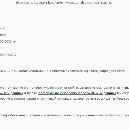
Все авто
Кредит
Трейд-ин
Новости
Выкуп
Контакты
ики
вод
100 000 км
0 ₽
 500 000 ₽
 и ни при каких условиях не является публичной офертой, определяемой
же при звонке на номера, указанные на сайте, вы даёте согласие с
политик
ьных и данных
и даете
согласие на обработку персональных данных
в инте
ботке в соответствии с политикой конфиденциальности и защищены Федер
 подробной информации о наличии и стоимости указанных автомобилей, пож