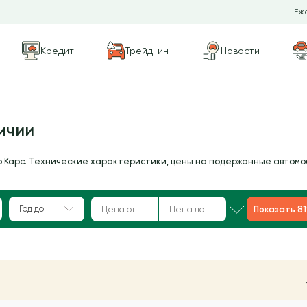
Еже
Кредит
Трейд-ин
Новости
ичии
о Карс. Технические характеристики, цены на подержанные автомо
Год до
Показать 8