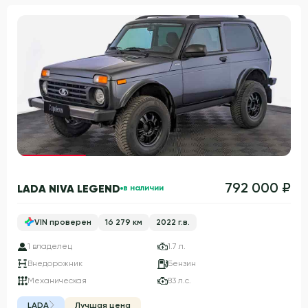
Гарантия 3 года
792 000 ₽
LADA NIVA LEGEND
в наличии
VIN проверен
16 279 км
2022 г.в.
1 владелец
1.7 л.
Внедорожник
Бензин
Механическая
83 л.с.
LADA
Лучшая цена