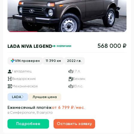
Гарантия 3 года
568 000 ₽
LADA NIVA LEGEND
в наличии
VIN проверен
11 390 км
2022 г.в.
1 владелец
1.7 л.
Внедорожник
Бензин
Механическая
83 л.с.
LADA
Лучшая цена
Ежемесячный платёж
от 6 799 ₽/мес.
в Симферополе, 8 августа
Подробнее
Оставить заявку