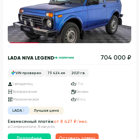
Гарантия 3 года
704 000 ₽
LADA NIVA LEGEND
в наличии
VIN проверен
73 424 км
2021 г.в.
1 владелец
1.7 л.
Внедорожник
Бензин
Механическая
83 л.с.
LADA
Лучшая цена
Ежемесячный платёж
от 8 427 ₽/мес.
в Симферополе, 8 августа
Подробнее
Оставить заявку