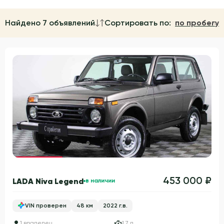
Найдено 7 объявлений
Сортировать по:
по пробегу
Гарантия 3 года
453 000 ₽
LADA Niva Legend
в наличии
VIN проверен
48 км
2022 г.в.
1 владелец
1.7 л.