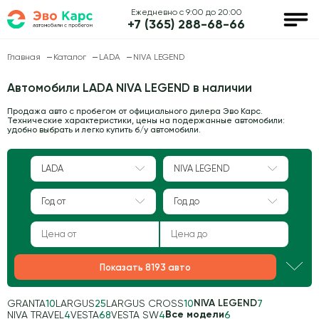
Ежедневно с 9:00 до 20:00
+7 (365) 288-68-66
Главная
Каталог
LADA
NIVA LEGEND
Автомобили LADA NIVA LEGEND в наличии
Продажа авто с пробегом от официального дилера Эво Карс.
Технические характеристики, цены на подержанные автомобили:
удобно выбрать и легко купить б/у автомобили.
LADA
NIVA LEGEND
Год от
Год до
Показать 8193 авто
NIVA LEGEND
GRANTA
10
LARGUS
25
LARGUS CROSS
10
7
Все модели
NIVA TRAVEL
4
VESTA
68
VESTA SW
4
6