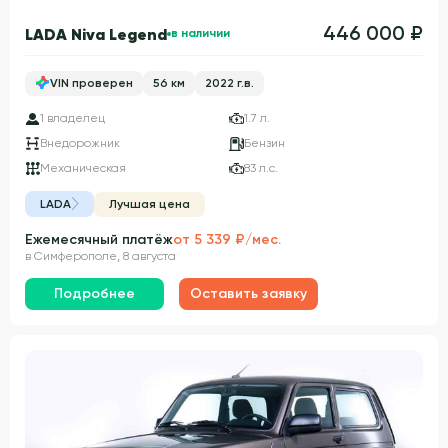
446 000 ₽
LADA Niva Legend
в наличии
VIN проверен
56 км
2022 г.в.
1 владелец
1.7 л.
Внедорожник
Бензин
Механическая
83 л.с.
LADA
Лучшая цена
Ежемесячный платёж
от 5 339 ₽/мес.
в Симферополе, 8 августа
Подробнее
Оставить заявку