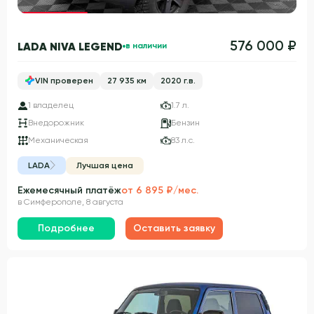
Гарантия 3 года
576 000 ₽
LADA NIVA LEGEND
в наличии
VIN проверен
27 935 км
2020 г.в.
1 владелец
1.7 л.
Внедорожник
Бензин
Механическая
83 л.с.
LADA
Лучшая цена
Ежемесячный платёж
от 6 895 ₽/мес.
в Симферополе, 8 августа
Подробнее
Оставить заявку