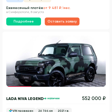
Ежемесячный платёж
от 9 481 ₽/мес.
в Симферополе, 8 августа
Подробнее
Оставить заявку
Гарантия 3 года
552 000 ₽
LADA NIVA LEGEND
в наличии
VIN проверен
26 764 км
2021 г.в.