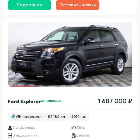
Подробнее
Оставить заявку
Гарантия 3 года
1 687 000 ₽
Ford Explorer
в наличии
VIN проверен
87 186 км
2014 г.в.
2 владельца
3.5 л.
Внедорожник
Бензин