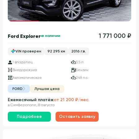
Гарантия 3 года
1 771 000 ₽
Ford Explorer
в наличии
VIN проверен
92 295 км
2016 г.в.
1 владелец
3.5 л.
Внедорожник
Бензин
Автоматическая
249 л.с.
FORD
Лучшая цена
Ежемесячный платёж
от 21 200 ₽/мес.
в Симферополе, 8 августа
Подробнее
Оставить заявку