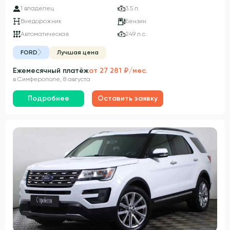
1 владелец
3.5 л.
Внедорожник
Бензин
Автоматическая
249 л.с.
FORD
Лучшая цена
Ежемесячный платёж
от 27 281 ₽/мес.
в Симферополе, 8 августа
Подробнее
Оставить заявку
Гарантия 3 года