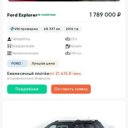
1 789 000 ₽
Ford Explorer
в наличии
VIN проверен
68 337 км
2016 г.в.
1 владелец
3.5 л.
Внедорожник
Бензин
Автоматическая
249 л.с.
FORD
Лучшая цена
Ежемесячный платёж
от 21 415 ₽/мес.
в Симферополе, 8 августа
Подробнее
Оставить заявку