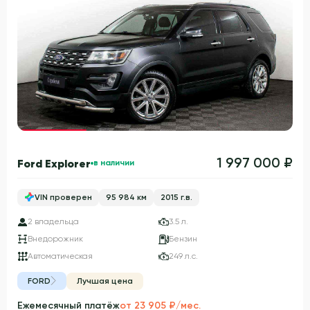
Гарантия 3 года
1 997 000 ₽
Ford Explorer
в наличии
VIN проверен
95 984 км
2015 г.в.
2 владельца
3.5 л.
Внедорожник
Бензин
Автоматическая
249 л.с.
FORD
Лучшая цена
Ежемесячный платёж
от 23 905 ₽/мес.