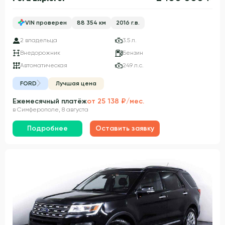
VIN проверен
88 354 км
2016 г.в.
2 владельца
3.5 л.
Внедорожник
Бензин
Автоматическая
249 л.с.
FORD
Лучшая цена
Ежемесячный платёж
от 25 138 ₽/мес.
в Симферополе, 8 августа
Подробнее
Оставить заявку