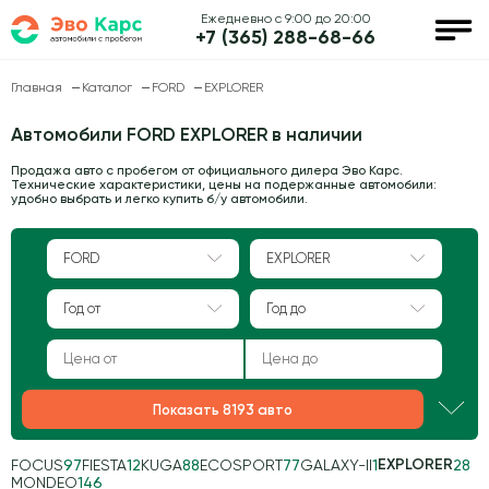
Ежедневно с 9:00 до 20:00
+7 (365) 288-68-66
Главная
Каталог
FORD
EXPLORER
Автомобили FORD EXPLORER в наличии
Продажа авто с пробегом от официального дилера Эво Карс.
Технические характеристики, цены на подержанные автомобили:
удобно выбрать и легко купить б/у автомобили.
FORD
EXPLORER
Год от
Год до
Показать 8193 авто
EXPLORER
FOCUS
97
FIESTA
12
KUGA
88
ECOSPORT
77
GALAXY-II
1
28
MONDEO
146