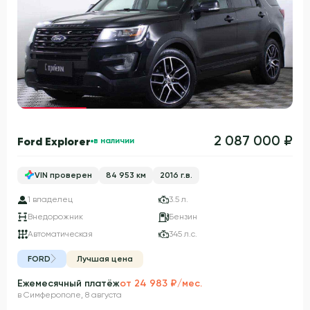
Гарантия 3 года
2 087 000 ₽
Ford Explorer
в наличии
VIN проверен
84 953 км
2016 г.в.
1 владелец
3.5 л.
Внедорожник
Бензин
Автоматическая
345 л.с.
FORD
Лучшая цена
Ежемесячный платёж
от 24 983 ₽/мес.
в Симферополе, 8 августа