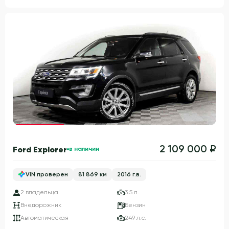
Гарантия 3 года
2 109 000 ₽
Ford Explorer
в наличии
VIN проверен
81 869 км
2016 г.в.
2 владельца
3.5 л.
Внедорожник
Бензин
Автоматическая
249 л.с.