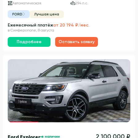
Автоматическая
294 л.с.
FORD
Лучшая цена
Ежемесячный платёж
от 20 194 ₽/мес.
в Симферополе, 8 августа
Подробнее
Оставить заявку
Гарантия 3 года
2 100 000 ₽
Ford Explorer
в наличии