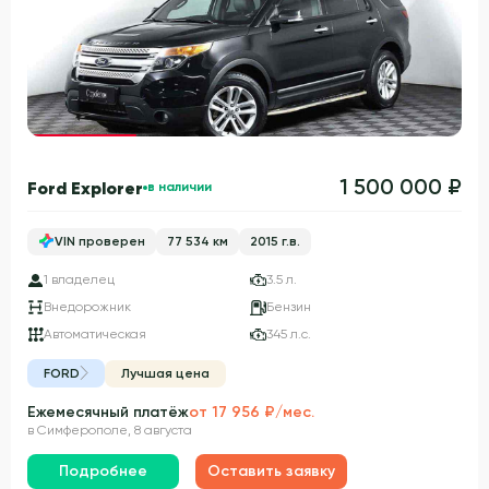
Гарантия 3 года
1 500 000 ₽
Ford Explorer
в наличии
VIN проверен
77 534 км
2015 г.в.
1 владелец
3.5 л.
Внедорожник
Бензин
Автоматическая
345 л.с.
FORD
Лучшая цена
Ежемесячный платёж
от 17 956 ₽/мес.
в Симферополе, 8 августа
Подробнее
Оставить заявку