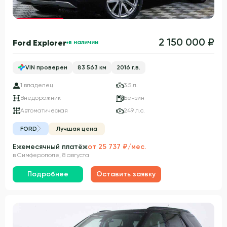
Гарантия 3 года
2 150 000 ₽
Ford Explorer
в наличии
VIN проверен
83 563 км
2016 г.в.
1 владелец
3.5 л.
Внедорожник
Бензин
Автоматическая
249 л.с.
FORD
Лучшая цена
Ежемесячный платёж
от 25 737 ₽/мес.
в Симферополе, 8 августа
Подробнее
Оставить заявку