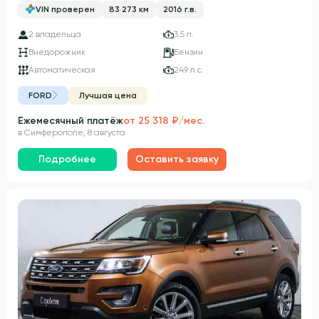
VIN проверен
83 273 км
2016 г.в.
2 владельца
3.5 л.
Внедорожник
Бензин
Автоматическая
249 л.с.
FORD
Лучшая цена
Ежемесячный платёж
от 25 318 ₽/мес.
в Симферополе, 8 августа
Подробнее
Оставить заявку