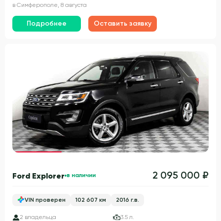
в Симферополе, 8 августа
Подробнее
Оставить заявку
Гарантия 3 года
2 095 000 ₽
Ford Explorer
в наличии
VIN проверен
102 607 км
2016 г.в.
2 владельца
3.5 л.