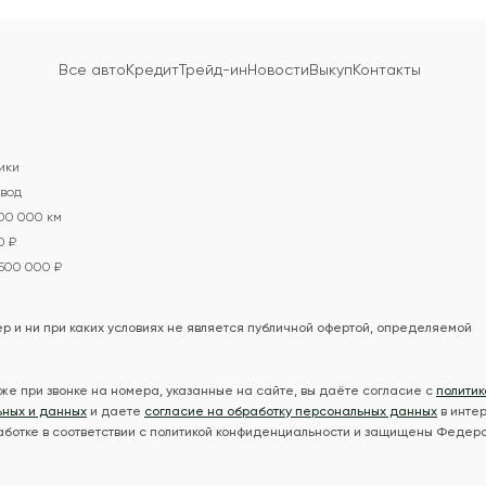
Все авто
Кредит
Трейд-ин
Новости
Выкуп
Контакты
ики
вод
100 000 км
0 ₽
 500 000 ₽
 и ни при каких условиях не является публичной офертой, определяемой
же при звонке на номера, указанные на сайте, вы даёте согласие с
политик
ьных и данных
и даете
согласие на обработку персональных данных
в инте
ботке в соответствии с политикой конфиденциальности и защищены Федер