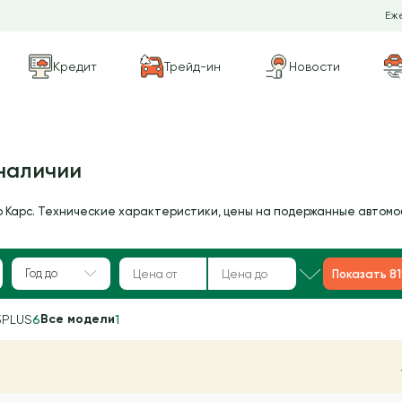
Еже
Кредит
Трейд-ин
Новости
наличии
о Карс. Технические характеристики, цены на подержанные автомо
Год до
Показать 8
Все модели
5PLUS
6
1