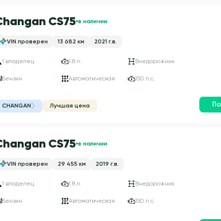
Changan CS75
в наличии
VIN проверен
13 682 км
2021 г.в.
1 владелец
1.8 л.
Внедорожник
Бензин
Автоматическая
150 л.с.
По
CHANGAN
Лучшая цена
Changan CS75
в наличии
VIN проверен
29 455 км
2019 г.в.
1 владелец
1.8 л.
Внедорожник
Бензин
Автоматическая
150 л.с.