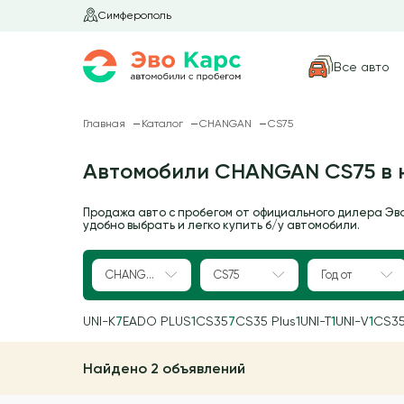
Симферополь
Все авто
Главная
Каталог
CHANGAN
CS75
Автомобили CHANGAN CS75 в 
Продажа авто с пробегом от официального дилера Эв
удобно выбрать и легко купить б/у автомобили.
CHANGAN
CS75
Год от
UNI-K
7
EADO PLUS
1
CS35
7
CS35 Plus
1
UNI-T
1
UNI-V
1
CS3
Найдено 2 объявлений